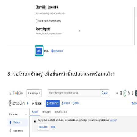
8. รอโหลดซักครู่ เมื่อขึ้นหน้านี้แปลว่าเราพร้อมแล้ว!